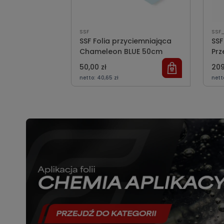
SSF
SSF_
SSF Folia przyciemniająca
SSF
Chameleon BLUE 50cm
Prz
och
50,00 zł
209
netto:
40,65 zł
nett