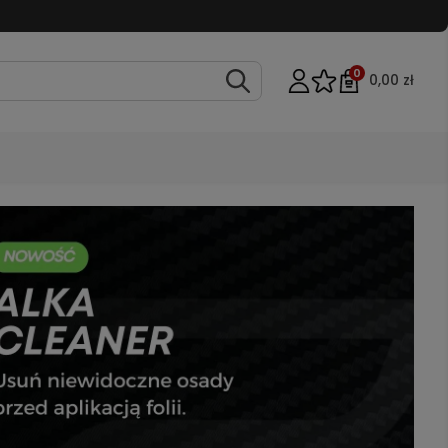
0
0,00 zł