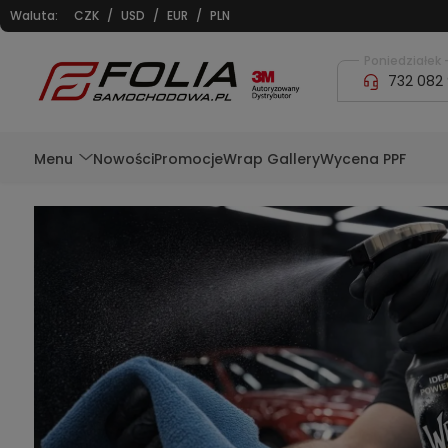
Waluta:
CZK
/
USD
/
EUR
/
PLN
Poniedziałek -
732 082
Menu
Nowości
Promocje
Wrap Gallery
Wycena PPF