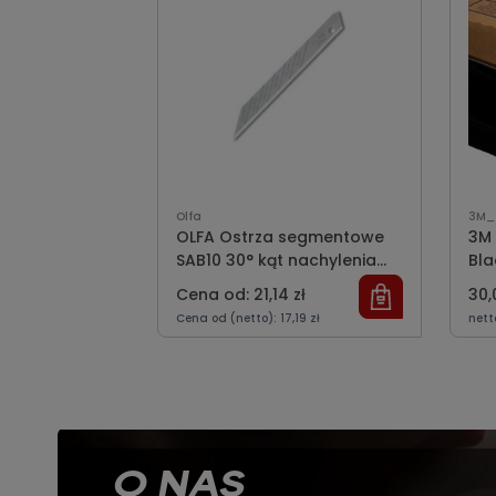
Olfa
3M_
OLFA Ostrza segmentowe
3M 
SAB10 30° kąt nachylenia
Bla
ostrza 10 szt.
Cena od: 21,14 zł
30,
Cena od (netto): 17,19 zł
nett
O NAS