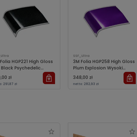
Ultra
SSF_Ultra
Folia HGP221 High Gloss
3M Folia HGP258 High Gloss
p Black Psychedelic
Plum Explosion Wysoki
arny Kameleon Wysoki
fioletowy połysk
,00 zł
348,00 zł
ysk
o:
291,87 zł
netto:
282,93 zł