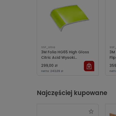
SSF_Ultra
SSF_
3M Folia HG65 High Gloss
3M 
Citric Acid Wysoki
Fli
limonkowy połysk
Cz
299,00 zł
359
poł
netto:
243,09 zł
nett
Najczęściej kupowane