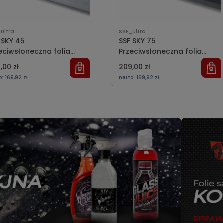
Ultra
SSF_Ultra
 SKY 45
SSF SKY 75
eciwsłoneczna folia
Przeciwsłoneczna folia
ronna | 152cm
ochronna | 152cm
,00 zł
209,00 zł
o:
169,92 zł
netto:
169,92 zł