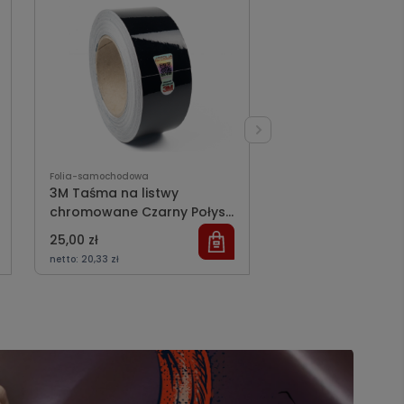
Folia-samochodowa
Monkey
3M Taśma na listwy
MONKEY Filc do r
chromowane Czarny Połysk
Buffer
G12
25,00 zł
8,50 zł
netto:
20,33 zł
netto:
6,91 zł