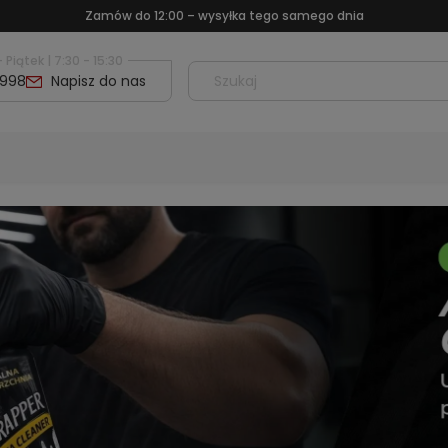
Największy wybór folii w Polsce – tylko znane marki
 Piątek | 7:30 - 15:30
 998
Napisz do nas