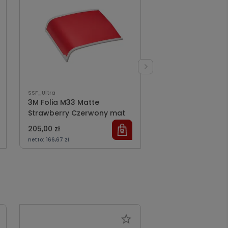
SSF_Ultra
SSF_Ultra
3M Folia M33 Matte
3M Folia S23 Sati
Strawberry Czerwony mat
Rose Różowa sat
205,00 zł
205,00 zł
netto:
166,67 zł
netto:
166,67 zł