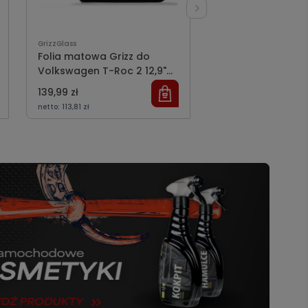
GrizzGlass
GrizzGlass
Folia matowa Grizz do
Folia matowa 2w1
Volkswagen T-Roc 2 12,9"
Volkswagen VW 
(2025-2026)
12,9" (2025-2026
139,99 zł
239,99 zł
netto:
113,81 zł
netto:
195,11 zł