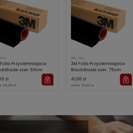
Tint
3M_Tint
Folia Przyciemniajaca
3M Folia Przyciemniajaca
ckShade szer. 50cm
BlackShade szer. 75cm
00 zł
41,00 zł
o:
24,39 zł
netto:
33,33 zł