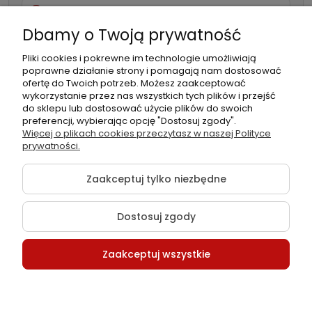
732 082 998
Dbamy o Twoją prywatność
info@folia-samochodowa.pl
Pliki cookies i pokrewne im technologie umożliwiają
poprawne działanie strony i pomagają nam dostosować
ofertę do Twoich potrzeb. Możesz zaakceptować
wykorzystanie przez nas wszystkich tych plików i przejść
do sklepu lub dostosować użycie plików do swoich
preferencji, wybierając opcję "Dostosuj zgody".
Podmiot
Folia samochodowa Zachariasz
Więcej o plikach cookies przeczytasz w naszej Polityce
odpowiedzialny:
Sp.k.
prywatności.
Zaakceptuj tylko niezbędne
Dostosuj zgody
©2026 Wszelkie Prawa Zastrzeżone | Folia-samochodowa.pl
Zaakceptuj wszystkie
Szablon Flex by
Ecommercy
Pokaż pełną wersję strony