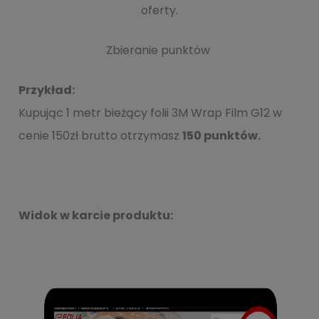
oferty.
Zbieranie punktów
Przykład:
Kupując 1 metr bieżący folii 3M Wrap Film G12 w
cenie 150zł brutto otrzymasz
150 punktów.
Widok w karcie produktu: