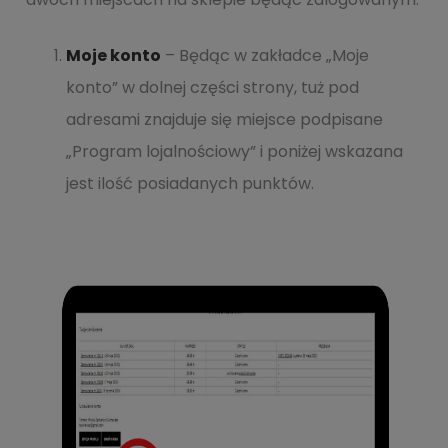
Moje konto
– Będąc w zakładce „Moje
konto” w dolnej części strony, tuż pod
adresami znajduje się miejsce podpisane
„Program lojalnościowy” i poniżej wskazana
jest ilość posiadanych punktów.