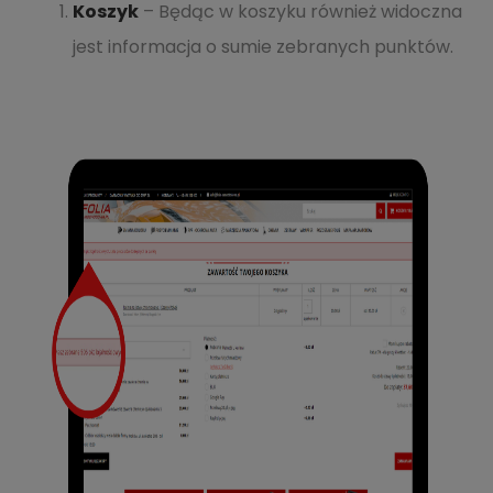
Koszyk
– Będąc w koszyku również widoczna
jest informacja o sumie zebranych punktów.