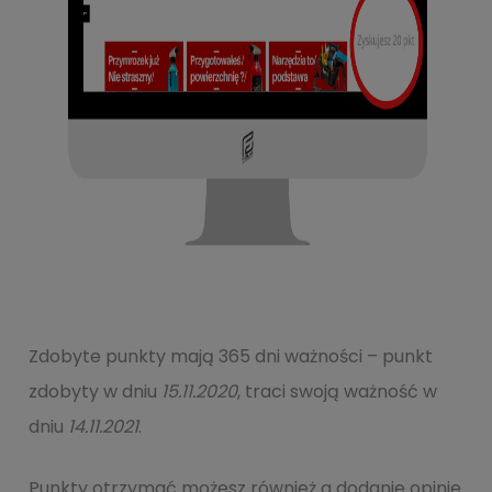
Zdobyte punkty mają 365 dni ważności – punkt
zdobyty w dniu
15.11.2020
, traci swoją ważność w
dniu
14.11.2021
.
Punkty otrzymać możesz również a dodanie opinie