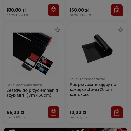
180,00 zł
150,00 zł
netto:
146,34 zł
netto:
121,95 zł
Folia-samochodowa
Pas przyciemniający na
Folia-samochodowa
szybę czołową 20 cm
Zestaw do przyciemnienia
szerokości
szyb MINI (3m x 50cm)
85,00 zł
10,00 zł
netto:
69,11 zł
netto:
8,13 zł