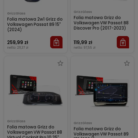
GrizzGlass
GrizzGlass
Folia matowa Grizz do
Folia matowa 2w1 Grizz do
Volkswagen VW Passat B8
Volkswagen Passat B9 15"
Discover Pro (2017-2023)
(2024)
259,99 zł
119,99 zł
netto:
211,37 zł
netto:
97,55 zł
GrizzGlass
GrizzGlass
Folia matowa Grizz do
Folia matowa Grizz do
Volkswagen VW Passat B8
Volkswagen VW Passat B9
Virtual Cockpit Pro 10,25"