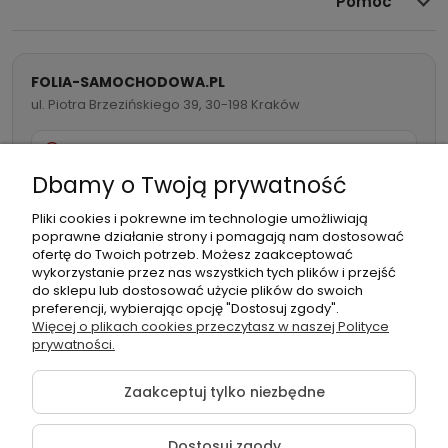
Pomoc
FOLIA-SAMOCHODOWA.PL
ul. Piotra Brzezińskiego 39, 30-198 Kraków
732 082 998
Dbamy o Twoją prywatność
info@folia-samochodowa.pl
Pliki cookies i pokrewne im technologie umożliwiają
poprawne działanie strony i pomagają nam dostosować
ofertę do Twoich potrzeb. Możesz zaakceptować
wykorzystanie przez nas wszystkich tych plików i przejść
do sklepu lub dostosować użycie plików do swoich
preferencji, wybierając opcję "Dostosuj zgody".
Podmiot
Folia samochodowa Zachariasz
Więcej o plikach cookies przeczytasz w naszej Polityce
odpowiedzialny:
Sp.k.
prywatności.
Zaakceptuj tylko niezbędne
Dostosuj zgody