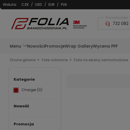
Waluta:
CZK
/
USD
/
EUR
/
PLN
Poniedziałek -
732 082
Menu
Nowości
Promocje
Wrap Gallery
Wycena PPF
Strona główna
Folie ochronne
Folia na ekrany samochodowe
Kategorie
Charger
(0)
Nowość
Promocja