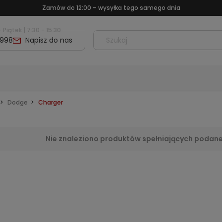
Zamów do 12:00 – wysyłka tego samego dnia
 Piątek | 7:30 - 15:30
 998
Napisz do nas
Dodge
Charger
Nie znaleziono produktów spełniających podane 