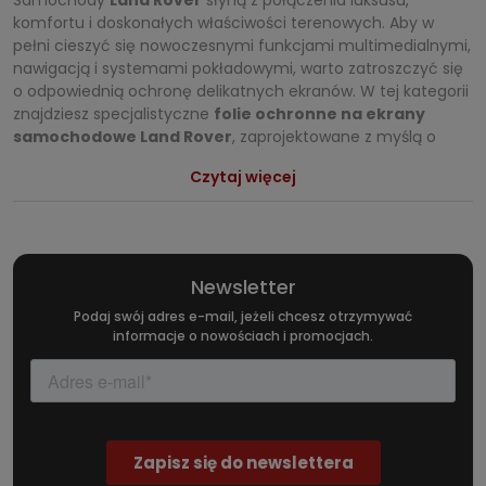
komfortu i doskonałych właściwości terenowych. Aby w
pełni cieszyć się nowoczesnymi funkcjami multimedialnymi,
nawigacją i systemami pokładowymi, warto zatroszczyć się
o odpowiednią ochronę delikatnych ekranów. W tej kategorii
znajdziesz specjalistyczne
folie ochronne na ekrany
samochodowe Land Rover
, zaprojektowane z myślą o
wymagających kierowcach, którzy chcą zachować idealny
Czytaj więcej
wygląd wnętrza oraz pełną czytelność wyświetlaczy przez
wiele lat.
Profesjonalna ochrona ekranów w Land Rover
Discovery
Newsletter
Nowoczesne wnętrze
Land Rover Discovery
to przede
Podaj swój adres e-mail, jeżeli chcesz otrzymywać
wszystkim duże, dotykowe panele sterujące, które są
informacje o nowościach i promocjach.
narażone na zarysowania, zabrudzenia i odblaski. W ofercie
znajdziesz m.in. produkt
Folia matowa Grizz do Land Rover
Discovery 4 (2009–2016)
, który zapewnia skuteczną ochronę
ekranów w tym modelu, jednocześnie poprawiając komfort
korzystania z systemu multimedialnego.
Matowa
folia ochronna na ekran Land Rover Discovery