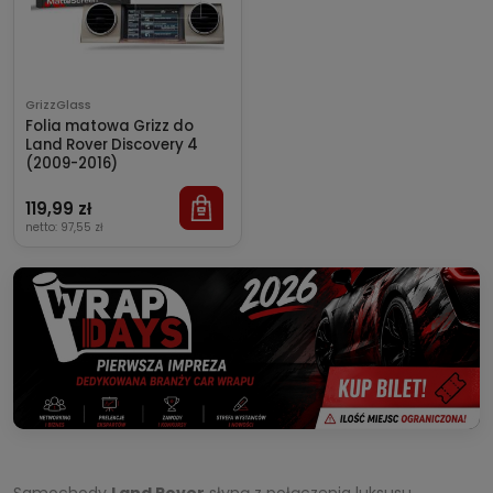
GrizzGlass
Folia matowa Grizz do
Land Rover Discovery 4
(2009-2016)
119,99 zł
netto:
97,55 zł
Samochody
Land Rover
słyną z połączenia luksusu,