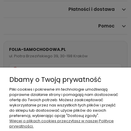
Płatności i dostawa
Pomoc
FOLIA-SAMOCHODOWA.PL
ul. Piotra Brzezińskiego 39, 30-198 Kraków
732 082 998
Dbamy o Twoją prywatność
info@folia-samochodowa.pl
Pliki cookies i pokrewne im technologie umożliwiają
poprawne działanie strony i pomagają nam dostosować
ofertę do Twoich potrzeb. Możesz zaakceptować
wykorzystanie przez nas wszystkich tych plików i przejść
do sklepu lub dostosować użycie plików do swoich
preferencji, wybierając opcję "Dostosuj zgody".
Podmiot
Folia samochodowa Zachariasz
Więcej o plikach cookies przeczytasz w naszej Polityce
odpowiedzialny:
Sp.k.
prywatności.