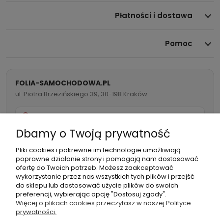
Płatności i dostawa
Pomoc
FOLIA-SAMOCHODOWA.PL
ul. Piotra Brzezińskiego 39, 30-198 Kraków
732 082 998
Dbamy o Twoją prywatność
info@folia-samochodowa.pl
Pliki cookies i pokrewne im technologie umożliwiają
poprawne działanie strony i pomagają nam dostosować
ofertę do Twoich potrzeb. Możesz zaakceptować
wykorzystanie przez nas wszystkich tych plików i przejść
do sklepu lub dostosować użycie plików do swoich
preferencji, wybierając opcję "Dostosuj zgody".
Podmiot
Folia samochodowa Zachariasz
Więcej o plikach cookies przeczytasz w naszej Polityce
odpowiedzialny:
Sp.k.
prywatności.