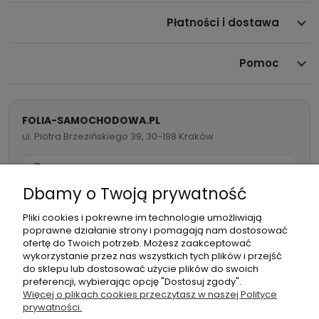
Płatności i dostawa
Pomoc
FOLIA-SAMOCHODOWA.PL
ul. Piotra Brzezińskiego 39, 30-198 Kraków
732 082 998
Dbamy o Twoją prywatność
info@folia-samochodowa.pl
Pliki cookies i pokrewne im technologie umożliwiają
poprawne działanie strony i pomagają nam dostosować
ofertę do Twoich potrzeb. Możesz zaakceptować
wykorzystanie przez nas wszystkich tych plików i przejść
do sklepu lub dostosować użycie plików do swoich
preferencji, wybierając opcję "Dostosuj zgody".
Podmiot
Folia samochodowa Zachariasz
Więcej o plikach cookies przeczytasz w naszej Polityce
odpowiedzialny:
Sp.k.
prywatności.