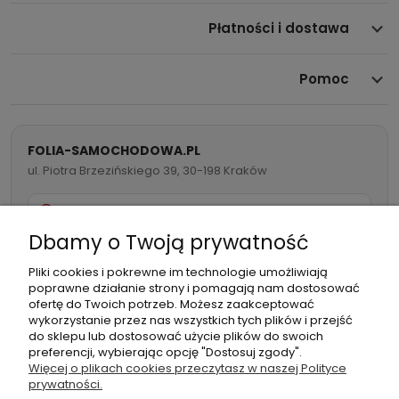
Płatności i dostawa
Pomoc
FOLIA-SAMOCHODOWA.PL
ul. Piotra Brzezińskiego 39, 30-198 Kraków
732 082 998
Dbamy o Twoją prywatność
info@folia-samochodowa.pl
Pliki cookies i pokrewne im technologie umożliwiają
poprawne działanie strony i pomagają nam dostosować
ofertę do Twoich potrzeb. Możesz zaakceptować
wykorzystanie przez nas wszystkich tych plików i przejść
do sklepu lub dostosować użycie plików do swoich
preferencji, wybierając opcję "Dostosuj zgody".
Podmiot
Folia samochodowa Zachariasz
Więcej o plikach cookies przeczytasz w naszej Polityce
odpowiedzialny:
Sp.k.
prywatności.