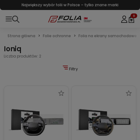
Największy wybór folii w Polsce – tylko znane marki
0
Strona główna
Folie ochronne
Folia na ekrany samochodowe
Ioniq
Liczba produktów: 2
Filtry