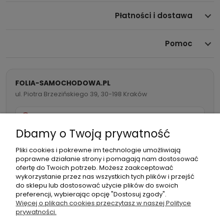
Płatności i dostawa
Pomoc
FOLIA-SAMOCHODOWA.PL
ul. Piotra Brzezińskiego 39, 30-198 Kraków
732 082 998
Dbamy o Twoją prywatność
info@folia-samochodowa.pl
Pliki cookies i pokrewne im technologie umożliwiają
poprawne działanie strony i pomagają nam dostosować
ofertę do Twoich potrzeb. Możesz zaakceptować
wykorzystanie przez nas wszystkich tych plików i przejść
do sklepu lub dostosować użycie plików do swoich
preferencji, wybierając opcję "Dostosuj zgody".
Podmiot
Folia samochodowa Zachariasz
Więcej o plikach cookies przeczytasz w naszej Polityce
odpowiedzialny:
Sp.k.
prywatności.