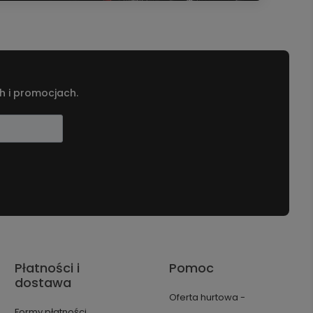
h i promocjach.
Płatności i
Pomoc
dostawa
Oferta hurtowa -
Formy płatności