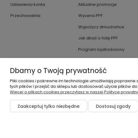
Ustawienia konta
Aktualne promocje
Przechowalnia
Wycena PPF
Wypożycz dmuchańce
Jak dbać o folię PPF
Program lojalnościowy
Dbamy o Twoją prywatność
Pliki cookies i pokrewne im technologie umożliwiają poprawne
tych plików i przejść do sklepu lub dostosować użycie plików do
Więcej o plikach cookies przeczytasz w naszej Polityce prywatn
Zaakceptuj tylko niezbędne
Dostosuj zgody
©2026 Wszelkie Prawa Zastrzeżone | Folia-samochodowa.pl