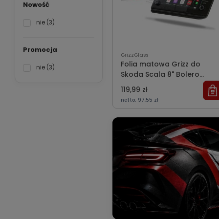
Nowość
nie
(3)
Promocja
GrizzGlass
Folia matowa Grizz do
nie
(3)
Skoda Scala 8" Bolero
(2019-2024)
119,99 zł
netto:
97,55 zł