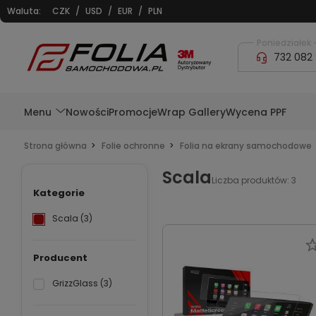
Waluta:
CZK
/
USD
/
EUR
/
PLN
Poniedziałek -
732 082
Menu
Nowości
Promocje
Wrap Gallery
Wycena PPF
Strona główna
Folie ochronne
Folia na ekrany samochodowe
Scala
Liczba produktów: 3
Kategorie
Scala
(3)
Producent
GrizzGlass
(3)