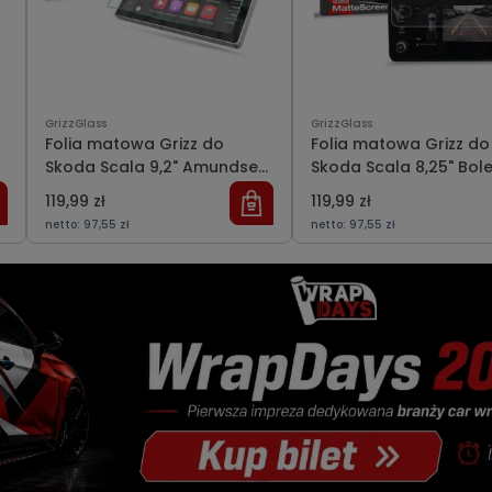
GrizzGlass
GrizzGlass
Folia matowa Grizz do
Folia matowa Grizz do
Skoda Scala 9,2" Amundsen
Skoda Scala 8,25" Bol
(2019-2023)
(2024-2025)
119,99 zł
119,99 zł
netto:
97,55 zł
netto:
97,55 zł