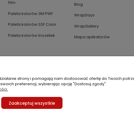
Film
Blog
Paleta kolorów 3M PWF
WrapDays
Paleta kolorów SSF Color
WrapGallery
Paleta kolorów Inozetek
Mapa aplikatorów
 działanie strony i pomagają nam dostosować ofertę do Twoich potr
 swoich preferencji, wybierając opcję "Dostosuj zgody".
ości.
Zaakceptuj wszystkie
Sklep internetowy Shoper Premium