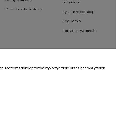
Formularz
Czas i koszty dostawy
System reklamacji
Regulamin
Polityka prywatności
zeb. Możesz zaakceptować wykorzystanie przez nas wszystkich
Szablon Flex by
Ecommercy