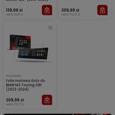
139,99 zł
209,99 zł
netto:
113,81 zł
netto:
170,72 zł
GrizzGlass
Folia matowa Grizz do
BMW M3 Touring G81
(2023-2024)
209,99 zł
netto:
170,72 zł