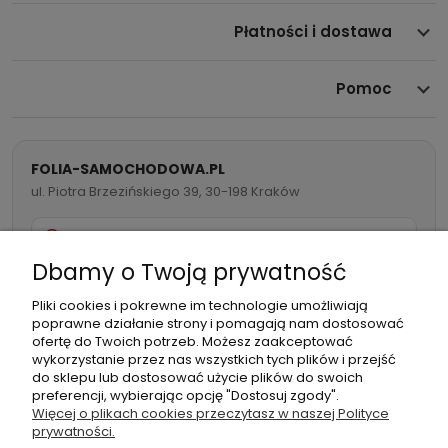
Płatności i dostawa
Pomoc
FOLIA-SAMOCHODOWA.PL
ul. Piotra Brzezińskiego 39, 30-198 Kraków
732 082 998
Dbamy o Twoją prywatność
info@folia-samochodowa.pl
Pliki cookies i pokrewne im technologie umożliwiają
poprawne działanie strony i pomagają nam dostosować
ofertę do Twoich potrzeb. Możesz zaakceptować
wykorzystanie przez nas wszystkich tych plików i przejść
do sklepu lub dostosować użycie plików do swoich
preferencji, wybierając opcję "Dostosuj zgody".
Podmiot
Folia samochodowa Zachariasz
Więcej o plikach cookies przeczytasz w naszej Polityce
odpowiedzialny:
Sp.k.
prywatności.