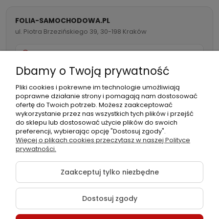
FOLIA-SAMOCHODOWA.PL
ul. Piotra Brzezińskiego 39, 30-198 Kraków
732 082 998
Dbamy o Twoją prywatność
info@folia-samochodowa.pl
Pliki cookies i pokrewne im technologie umożliwiają
poprawne działanie strony i pomagają nam dostosować
ofertę do Twoich potrzeb. Możesz zaakceptować
wykorzystanie przez nas wszystkich tych plików i przejść
do sklepu lub dostosować użycie plików do swoich
preferencji, wybierając opcję "Dostosuj zgody".
Podmiot
Folia samochodowa Zachariasz
Więcej o plikach cookies przeczytasz w naszej Polityce
odpowiedzialny:
Sp.k.
prywatności.
Zaakceptuj tylko niezbędne
Dostosuj zgody