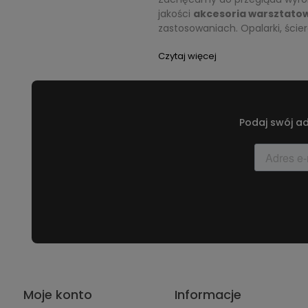
jakości
akcesoria warsztato
zastosowaniach. Opalarki, ścier
Czytaj więcej
Podaj swój ad
Moje konto
Informacje