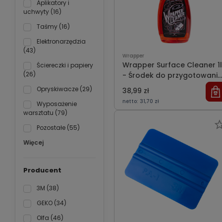
Aplikatory i
uchwyty
(16)
Taśmy
(16)
Elektronarzędzia
(43)
Wrapper
Wrapper Surface Cleaner 1l
Ściereczki i papiery
(26)
- Środek do przygotowani
powierzchni | 1l
Opryskiwacze
(29)
38,99 zł
netto:
31,70 zł
Wyposażenie
warsztatu
(79)
Pozostałe
(55)
Więcej
Producent
3M
(38)
GEKO
(34)
Olfa
(46)