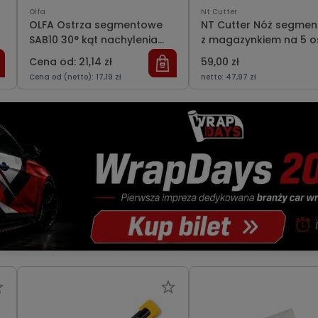
Olfa
Nt Cutter
OLFA Ostrza segmentowe
NT Cutter Nóż segme
SAB10 30° kąt nachylenia
z magazynkiem na 5 o
ostrza 10 szt.
Cena od: 21,14 zł
59,00 zł
Cena od (netto): 17,19 zł
netto:
47,97 zł