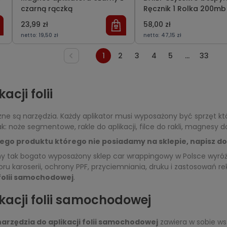
czarną rączką
Ręcznik 1 Rolka 200mb
23,99 zł
58,00 zł
netto:
19,50 zł
netto:
47,15 zł
1
2
3
4
5
...
33
acji folii
czne są narzędzia. Każdy aplikator musi wyposażony być sprzęt kt
: noże segmentowe, rakle do aplikacji, filce do rakli, magnesy d
ego produktu którego nie posiadamy na sklepie, napisz do
ny tak bogato wyposażony sklep car wrappingowy w Polsce wyró
oloru karoserii, ochrony PPF, przyciemniania, druku i zastosowa
 folii samochodowej
.
kacji folii samochodowej
narzędzia do aplikacji folii samochodowej
zawiera w sobie ws