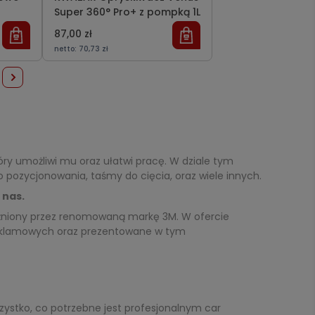
Super 360° Pro+ z pompką 1L
87,00 zł
netto:
70,73 zł
óry umożliwi mu oraz ułatwi pracę. W dziale tym
o pozycjonowania, taśmy do cięcia, oraz wiele innych.
 nas.
żniony przez renomowaną markę 3M. W ofercie
ń reklamowych oraz prezentowane w tym
zystko, co potrzebne jest profesjonalnym car