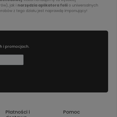
ów), jak i
narzędzia aplikatora folii
o uniwersalnych
j wyrobów z tego działu jest naprawdę imponujący!
h i promocjach.
Płatności i
Pomoc