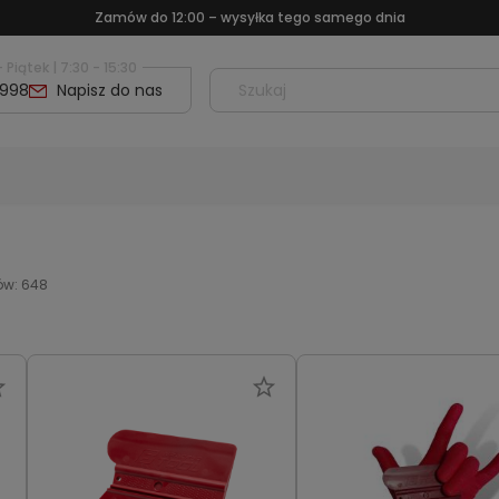
Największy wybór folii w Polsce – tylko znane marki
 Piątek | 7:30 - 15:30
 998
Napisz do nas
ów: 648