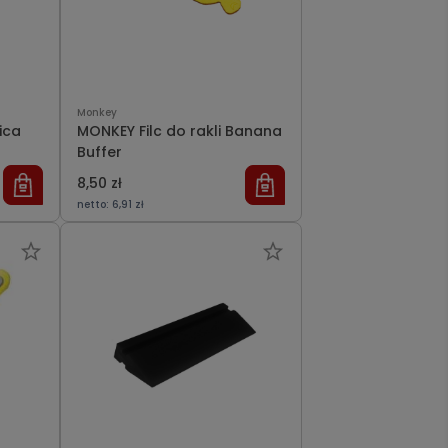
Monkey
ica
MONKEY Filc do rakli Banana
Buffer
8,50 zł
netto:
6,91 zł