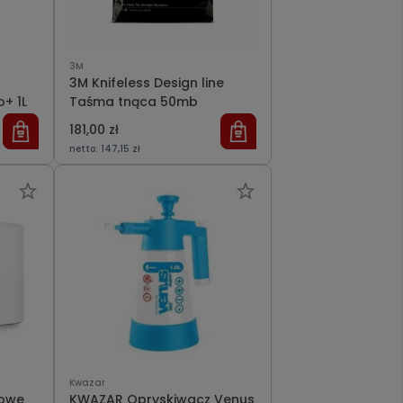
3M
3M Knifeless Design line
+ 1L
Taśma tnąca 50mb
181,00 zł
netto:
147,15 zł
Kwazar
łowe
KWAZAR Opryskiwacz Venus