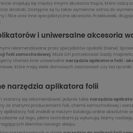
cie znajdują się między innymi akcesoria tnące, które radzą sob
oraz skrobaki. Dostępne są tu także wymienne ostrza do wymien
 i filce oraz inne specjalistyczne akcesoria. Przekłuwaki, długopis
.
likatorów i uniwersalne akcesoria 
mi rekomendowane przez specjalistów opalarki Steinel. Sprawdzają 
cji folii samochodowej
. Może ich potrzebować każdy majsterkow
rujemy również inne uniwersalne
narzędzia aplikatora folii
i
ak
niowe, które mają wiele domowych zastosowań czy też ręczniki i 
narzędzia aplikatora folii
ch staramy się rekomendować jedynie takie
narzędzia aplikator
my ze znanymi producentami folii, chemii samochodowej i warsz
aplikatorzy folii znaleźli w naszym katalogu online absolutnie w
iezależnie od tego, jakimi technikami ją wykonują. Mamy nadzi
magających klientów naszego sklepu.
bów prezentowanych w dziale
narzędzia do aplikacji folii s