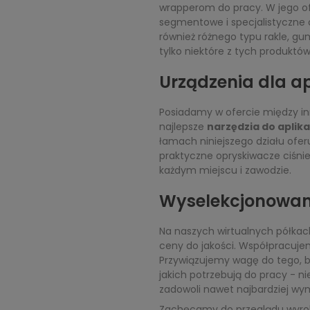
wrapperom do pracy. W jego ofer
segmentowe i specjalistyczne 
również różnego typu rakle, gumy
tylko niektóre z tych produktów
Urządzenia dla ap
Posiadamy w ofercie między inny
najlepsze
narzędzia do aplika
łamach niniejszego działu ofe
praktyczne opryskiwacze ciśnie
każdym miejscu i zawodzie.
Wyselekcjonowane 
Na naszych wirtualnych półka
ceny do jakości. Współpracuje
Przywiązujemy wagę do tego, by 
jakich potrzebują do pracy - n
zadowoli nawet najbardziej wy
Zachęcamy do przeglądu wyro