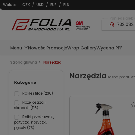
Waluta:
CZK
/
USD
/
EUR
/
PLN
Poniedziałek -
732 082
Menu
Nowości
Promocje
Wrap Gallery
Wycena PPF
Strona główna
Narzędzia
Narzędzia
Liczba produkt
Kategorie
Rakle i filce
(236)
Noże, ostrza i
skrobaki
(116)
Rolki, przekłuwaki,
patyczki, nożyczki,
pęsety
(73)