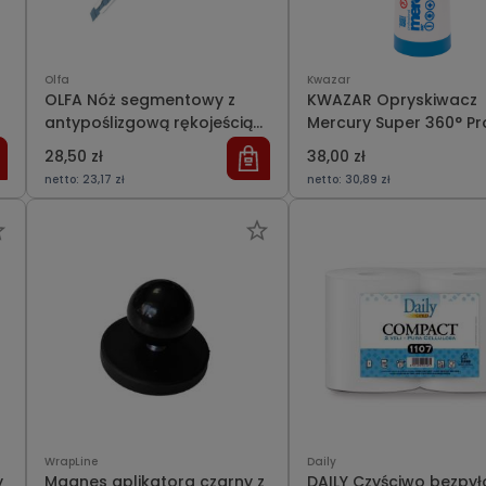
Olfa
Kwazar
OLFA Nóż segmentowy z
KWAZAR Opryskiwacz
antypoślizgową rękojeścią
Mercury Super 360° Pro
XA1
28,50 zł
38,00 zł
netto:
23,17 zł
netto:
30,89 zł
WrapLine
Daily
y
Magnes aplikatora czarny z
DAILY Czyściwo bezpy