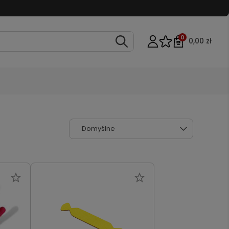
0
0,00 zł