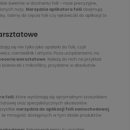
ie świetnie w docinaniu folii - noże precyzyjne,
ionych noży.
Narzędzia aplikatora folii
obejmują
y, taśmy do cięcia folii czy rękawiczki do aplikacji to
warsztatowe
się nie tylko jako opalarki do folii, czyli
icz, rzemieślnik i artysta. Poza urządzeniami, na
cesoria warsztatowe
. Należą do nich na przykład
ściereczki z mikrofibry, przydatne w absolutnie
a folii
, które wyróżniają się optymalnym stosunkiem
tatowej oraz specjalistycznych akcesoriów.
szystkie
narzędzia do aplikacji folii samochodowej
,
eję, że mnogość dostępnych w tym dziale produktów
amochodowej
. Rekomendujemy tu wysokiej