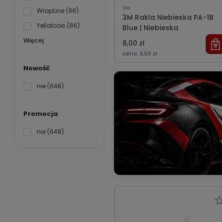
3M
WrapLine
(66)
3M Rakla Niebieska PA-1B
Yellotools
(86)
Blue | Niebieska
Więcej
8,00 zł
netto:
6,50 zł
Nowość
nie
(648)
Promocja
nie
(648)