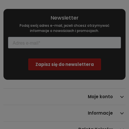
poszukujących bezkompromisowej jakości cięcia w pracy, w
domu lub podczas realizacji kreatywnych projektów
motoryzacyjnych. Zyskaj pewność perfekcyjnie wykonanej
Newsletter
pracy z ostrzami, które wyprzedzają standardowe
Podaj swój adres e-mail, jeżeli chcesz otrzymywać
rozwiązania o kilka kroków!
informacje o nowościach i promocjach.
Ostre jak brzytwa – technologia i
wytrzymałość
Szerokość ostrza:
9 mm – idealna do precyzyjnych,
detalicznych cięć
Grubość:
0,38 mm – zapewnia perfekcyjną sztywność,
łatwość prowadzenia po materiale
Krawędź tnąca:
80 mm – większa efektywność i dłuższy
czas pracy na pojedynczym ostrzu
Moje konto
Liczba segmentów:
13 – łatwe odłamywanie zużytych
fragmentów, zawsze idealnie ostry czubek
Informacje
Opakowanie:
10 sztuk w wytrzymałym, praktycznym
pudełku z tworzywa
Typ ostrza:
Model ASBB-10, zamiennik ostrzy ABB i AB o