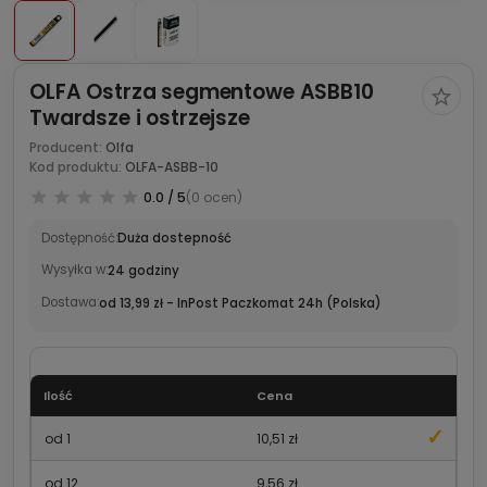
OLFA Ostrza segmentowe ASBB10
Twardsze i ostrzejsze
Producent:
Olfa
Kod produktu:
OLFA-ASBB-10
0.0 / 5
(0 ocen)
Dostępność:
Duża dostepność
Wysyłka w:
24 godziny
Dostawa:
od 13,99 zł
- InPost Paczkomat 24h
(Polska)
Ilość
Cena
od 1
10,51 zł
od 12
9,56 zł