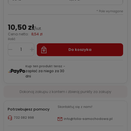
*
Pole wymagane
10,50 zł
/
szt.
Cena netto:
8,54 zł
ilość
Do koszyka
Kup ten produkt teraz -
zapłać za niego za 30
dni
Dokonaj zakupu z kontem i zbieraj punkty za zakupy
Skontaktuj się z nami!
Potrzebujesz pomocy
732 082 998
info@folia-samochodowa.pl