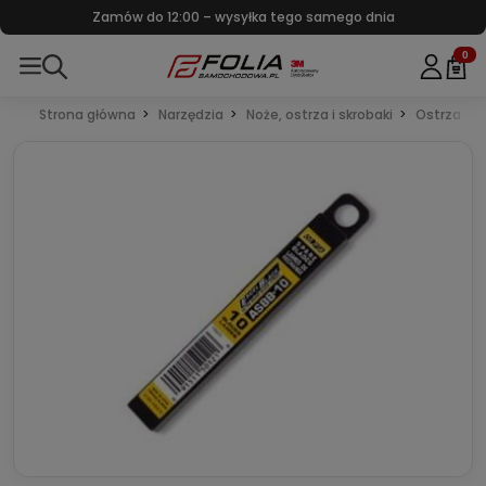
Największy wybór folii w Polsce – tylko znane marki
0
Strona główna
Narzędzia
Noże, ostrza i skrobaki
Ostrza