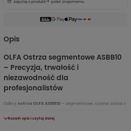
zapytaj o produkt
poleć znajomemu
Opis
OLFA Ostrza segmentowe ASBB10
– Precyzja, trwałość i
niezawodność dla
profesjonalistów
Odkryj
ostrza OLFA ASBB10
– segmentowe, czarne ostrza z
serii
Excel Black
, które zrewolucjonizują Twój warsztat.
Twardsze, ostrzejsze i niezwykle precyzyjne
, stworzone
Rozwiń opis i czytaj dalej
zostały z myślą o wymagających użytkownikach