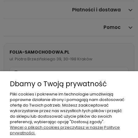
Płatności i dostawa
Pomoc
FOLIA-SAMOCHODOWA.PL
ul. Piotra Brzezińskiego 39, 30-198 Kraków
732 082 998
Dbamy o Twoją prywatność
info@folia-samochodowa.pl
Pliki cookies i pokrewne im technologie umożliwiają
poprawne działanie strony i pomagają nam dostosować
ofertę do Twoich potrzeb. Możesz zaakceptować
wykorzystanie przez nas wszystkich tych plików i przejść
do sklepu lub dostosować użycie plików do swoich
preferencji, wybierając opcję "Dostosuj zgody".
Podmiot
Folia samochodowa Zachariasz
Więcej o plikach cookies przeczytasz w naszej Polityce
odpowiedzialny:
Sp.k.
prywatności.