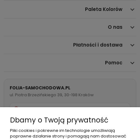
Paleta Kolorów
O nas
Płatności i dostawa
Pomoc
FOLIA-SAMOCHODOWA.PL
ul. Piotra Brzezińskiego 39, 30-198 Kraków
732 082 998
Dbamy o Twoją prywatność
info@folia-samochodowa.pl
Pliki cookies i pokrewne im technologie umożliwiają
poprawne działanie strony i pomagają nam dostosować