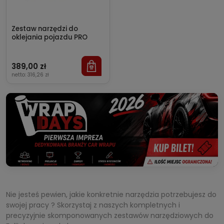
Zestaw narzędzi do
oklejania pojazdu PRO
389,00 zł
netto:
316,26 zł
Nie jesteś pewien, jakie konkretnie narzędzia potrzebujesz do
swojej pracy ? Skorzystaj z naszych kompletnych i
precyzyjnie skomponowanych zestawów narzędziowych do