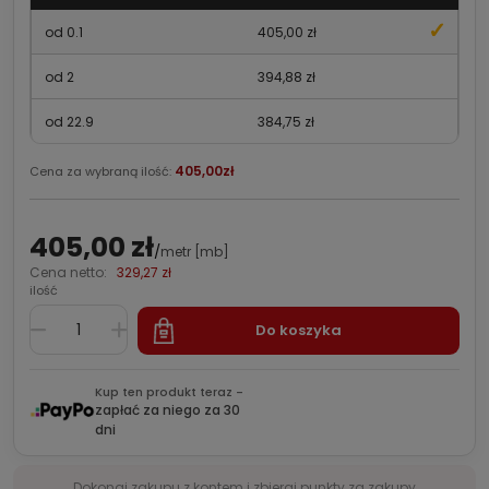
od 0.1
405,00 zł
od 2
394,88 zł
od 22.9
384,75 zł
405,00zł
Cena za wybraną ilość:
405,00 zł
/
metr [mb]
Cena netto:
329,27 zł
ilość
Do koszyka
Kup ten produkt teraz -
zapłać za niego za 30
dni
Dokonaj zakupu z kontem i zbieraj punkty za zakupy