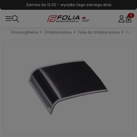
Największy wybór folii w Polsce – tylko znane marki
0
Strona główna
Zmiana koloru
Folie do zmiany koloru
Folie