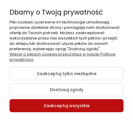
732 082 998
umożliwiają pokrycie dużych elementów bez konieczności
Dbamy o Twoją prywatność
łączenia brytów. Gwarancja 3M™ na powierzchnie pionowe
info@folia-samochodowa.pl
wynosi do 8 lat.
Pliki cookies i pokrewne im technologie umożliwiają
poprawne działanie strony i pomagają nam dostosować
ofertę do Twoich potrzeb. Możesz zaakceptować
Techniczne parametry folii 3M
wykorzystanie przez nas wszystkich tych plików i przejść
do sklepu lub dostosować użycie plików do swoich
BR212 Brushed Black Metallic
preferencji, wybierając opcję "Dostosuj zgody".
Podmiot
Folia samochodowa Zachariasz
Więcej o plikach cookies przeczytasz w naszej Polityce
odpowiedzialny:
Sp.k.
prywatności.
Producent:
3M
Seria:
2080 Wrap Film
Zaakceptuj tylko niezbędne
Kod produktu:
2080-BR212
Nazwa koloru:
Brushed Black Metallic (Czarny
Dostosuj zgody
szczotkowany metalik)
Szerokość folii:
1,52 m (152 cm)
Nawój rolki:
22,9 m
©2026 Wszelkie Prawa Zastrzeżone | Folia-samochodowa.pl
Zaakceptuj wszystkie
Minimalna ilość zamówienia:
0,1 mb (10 cm z szerokości
Szablon Flex by
Ecommercy
rolki)
Grubość folii:
90 µm (mikronów)
Struktura powierzchni:
Szczotkowany metal
Pokaż pełną wersję strony
Typ kleju:
Aktywowany na docisk, z funkcją usuwania