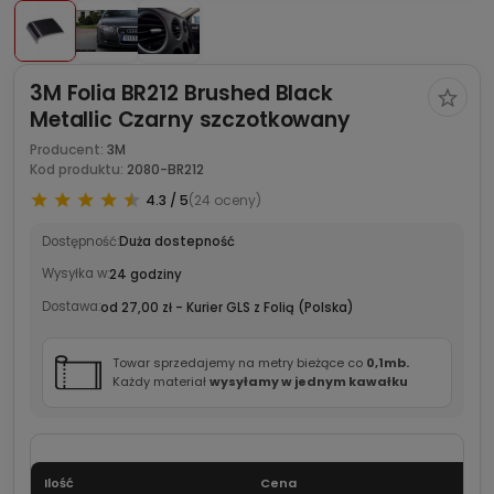
3M Folia BR212 Brushed Black
Metallic Czarny szczotkowany
Producent:
3M
Kod produktu:
2080-BR212
4.3 / 5
(24 oceny)
Dostępność:
Duża dostepność
Wysyłka w:
24 godziny
Dostawa:
od 27,00 zł
- Kurier GLS z Folią
(Polska)
Towar sprzedajemy na metry bieżące co
0,1mb.
Każdy materiał
wysyłamy w jednym kawałku
Ilość
Cena