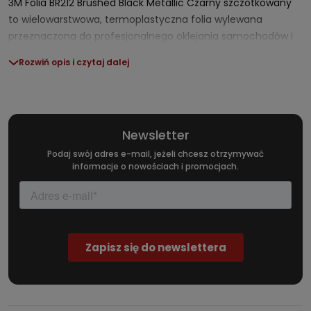
3M Folia BR212 Brushed Black Metallic Czarny szczotkowany
to wielowarstwowa, termoplastyczna folia wylewana
przeznaczona do profesjonalnego oklejania samochodów i
elementów wyposażenia. Wyróżnia się unikatową fakturą
Rozwiń opis i czytaj dalej
szczotkowanego czarnego metalu, wysoką trwałością oraz
łatwością w aplikacji dzięki technologiom 3M™ Controltac™ i
Comply™. Produkt oferuje szerokie zastosowanie – od
efektownego tuningu pojazdów, przez akcenty designerskie,
Newsletter
po dekorację elementów wyposażenia wnętrz.
Podaj swój adres e-mail, jeżeli chcesz otrzymywać
informacje o nowościach i promocjach.