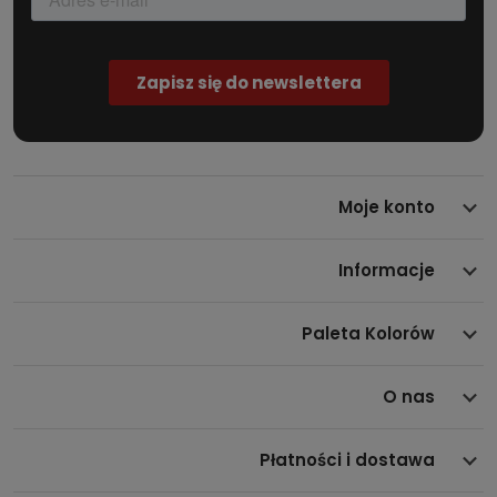
Zabezpiecza połyskliwy materiał przed zarysowaniem i
ogranicza ryzyko mikrouszkodzeń podczas aplikacji,
nawet na bardzo dużych panelach.
PET Liner
– innowacyjny podkład poliestrowy, dzięki
któremu uzyskano efekt niemal lustrzanej gładkości i
klarowności czarnego koloru.
Moje konto
Informacje
Paleta Kolorów
O nas
Płatności i dostawa