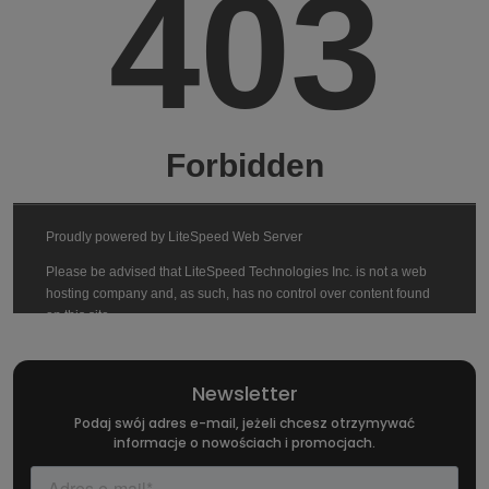
zaawansowane technologie
produkcji
Folia 3M z serii 2080 High Gloss to efekt wieloletnich prac
inżynieryjnych, mających na celu eliminację typowych wad
folii o wysokim połysku, takich jak efekt „skórki pomarańczy”
czy podatność na zarysowania podczas montażu. Wersja
HG12 High Gloss Black została wyposażona w szereg
unikalnych rozwiązań:
3M Controltac
– technologia mikro-szklanych kulek,
pozwalająca na repozycjonowanie folii przed aktywacją
kleju. Umożliwia precyzyjne ułożenie materiału na
powierzchni auta bez stresu o trwałe błędy podczas
montażu.
Comply
– system mikrokanalików do łatwego usuwania
Newsletter
powietrza spod okleiny, zapewnia aplikację bez pęcherzy i
Podaj swój adres e-mail, jeżeli chcesz otrzymywać
optymalny wygląd końcowy powierzchni.
informacje o nowościach i promocjach.
PFL (Protective Film Layer)
– fabryczna warstwa
ochronna, którą usuwa się po zakończonym montażu.