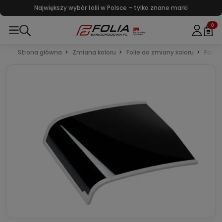
Największy wybór folii w Polsce – tylko znane marki
0
Strona główna
Zmiana koloru
Folie do zmiany koloru
Folie 