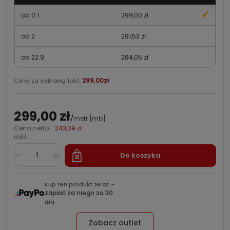
od 0.1
299,00 zł
od 2
291,53 zł
od 22.9
284,05 zł
299,00zł
Cena za wybraną ilość:
299,00 zł
/
metr [mb]
Cena netto:
243,09 zł
ilość
Do koszyka
Kup ten produkt teraz -
zapłać za niego za 30
dni
Zobacz outlet