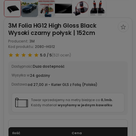
3M Folia HG12 High Gloss Black
Wysoki czarny połysk | 152cm
Producent:
3M
Kod produktu:
2080-HG12
5.0 / 5
(521 ocen)
Dostępność:
Duża dostepność
Wysyłka w:
24 godziny
Dostawa:
od 27,00 zł
- Kurier GLS z Folią
(Polska)
Towar sprzedajemy na metry bieżące co
0,1mb.
Każdy materiał
wysyłamy w jednym kawałku
Ilość
Cena