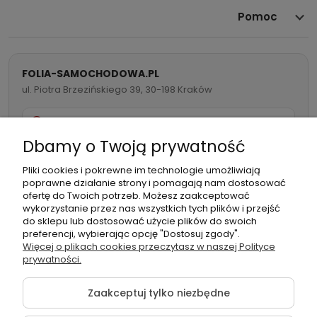
Pomoc
FOLIA-SAMOCHODOWA.PL
ul. Piotra Brzezińskiego 39, 30-198 Kraków
Właściwości optyczne i design –
732 082 998
efekt piano black z palety High
Dbamy o Twoją prywatność
Gloss
info@folia-samochodowa.pl
Pliki cookies i pokrewne im technologie umożliwiają
poprawne działanie strony i pomagają nam dostosować
Folia 3M HG12 High Gloss Black pozwala uzyskać głęboki,
ofertę do Twoich potrzeb. Możesz zaakceptować
wykorzystanie przez nas wszystkich tych plików i przejść
intensywnie czarny połysk. To rozwiązanie dla osób
do sklepu lub dostosować użycie plików do swoich
szukających ultraeleganckiej stylistyki i efektu powierzchni
preferencji, wybierając opcję "Dostosuj zgody".
Podmiot
Folia samochodowa Zachariasz
lakierowanej na wysoki połysk – zarówno na całym
Więcej o plikach cookies przeczytasz w naszej Polityce
odpowiedzialny:
Sp.k.
prywatności.
nadwoziu, jak i na detalach: lusterkach, elementach dachu
czy wykończeniach wnętrza.
Zaakceptuj tylko niezbędne
Szkliste wykończenie, które realnie imituje fabryczny lakier