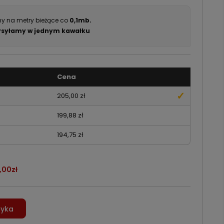
y na metry bieżące co
0,1mb.
syłamy w jednym kawałku
Cena
205,00 zł
199,88 zł
194,75 zł
,00zł
zyka