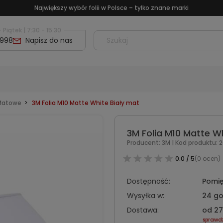
Największy wybór folii w Polsce – tylko znane marki
 Piątek | 7:30 - 15:30
 998
Napisz do nas
 Matowe
3M Folia M10 Matte White Biały mat
3M Folia M10 Matte W
Producent:
3M
|
Kod produktu:
2
0.0 / 5
(0 ocen)
Dostępność:
Pomię
Wysyłka w:
24 go
Dostawa:
od 27
sprawd