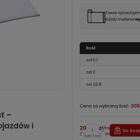
Towar sprzedajem
Każdy materiał
wy
Ilość
od 0.1
od 2
od 22.9
Cena za wybraną ilość:
205
t –
ojazdów i
205,00 zł
/
metr [mb]
Do kos
Cena netto:
166,67 zł
metr [mb]