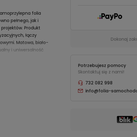
amoprzylepna folia
wno pełnego, jak i
 projektów. Produkt
ryzacyjnych, łączy
Dokonaj zak
owymi. Matowa, biało-
lny i uniwersalność
łoża.
Potrzebujesz pomocy
stała opracowana z myślą o
Skontaktuj się z nami!
y motoryzacyjnej oraz
732 082 998
wego. Dzięki technologiom
™
, proces aplikacji jest
info@folia-samochod
y efekt końcowy plasuje się na
ych. Szeroki format rolek
nie największych elementów