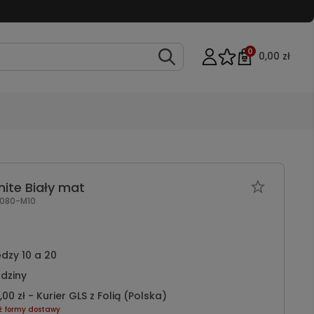
0
0,00 zł
hite Biały mat
080-M10
dzy 10 a 20
dziny
,00 zł
- Kurier GLS z Folią
(Polska)
ź formy dostawy