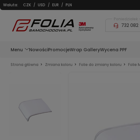
Waluta:
CZK
/
USD
/
EUR
/
PLN
Poniedziałek -
732 082
Menu
Nowości
Promocje
Wrap Gallery
Wycena PPF
Strona główna
Zmiana koloru
Folie do zmiany koloru
Folie