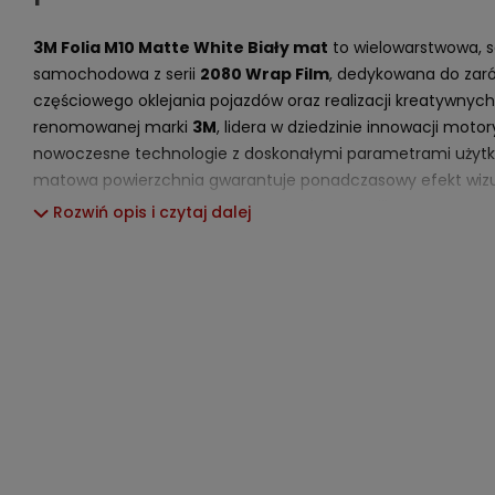
3M Folia M10 Matte White Biały mat
to wielowarstwowa, s
samochodowa z serii
2080 Wrap Film
, dedykowana do zaró
częściowego oklejania pojazdów oraz realizacji kreatywnych
renomowanej marki
3M
, lidera w dziedzinie innowacji moto
nowoczesne technologie z doskonałymi parametrami użytk
matowa powierzchnia gwarantuje ponadczasowy efekt wizua
zastosowań, niezależnie od kształtu i typu aplikowanego pod
Rozwiń opis i czytaj dalej
Folia
3M M10 Matte White
zo
wysokich wymaganiach branż
segmentu designu przemysło
3M™ Controltac™
i
Comply
intuicyjny i szybki, a osiągan
poziomie produktów wyczynow
(1,52 m) umożliwia wykańcza
bez widocznych łączeń.