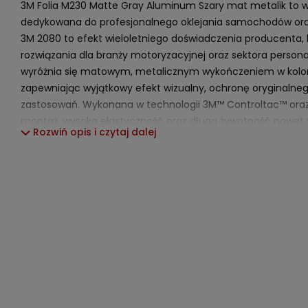
3M Folia M230 Matte Gray Aluminum Szary mat metalik to wy
dedykowana do profesjonalnego oklejania samochodów oraz
3M 2080 to efekt wieloletniego doświadczenia producenta, 
rozwiązania dla branży motoryzacyjnej oraz sektora personali
wyróżnia się matowym, metalicznym wykończeniem w kolor
zapewniając wyjątkowy efekt wizualny, ochronę oryginalneg
zastosowań. Wykonana w technologii 3M™ Controltac™ ora
montaż, wysoką elastyczność oraz długą żywotność nawe
Rozwiń opis i czytaj dalej
Folia 3M 2080 M230 pozwala 
matowego efektu metalu, któ
charakter każdego auta czy 
warunki atmosferyczne oraz 
aplikacji czynią ten materi
zarówno dla firm wrappingowy
samodzielnych modyfikacji a
Parametry techniczne i właściwoś