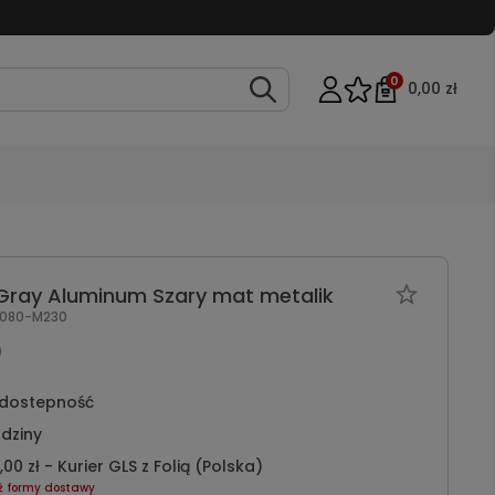
0
0,00 zł
 Gray Aluminum Szary mat metalik
080-M230
)
dostepność
dziny
,00 zł
- Kurier GLS z Folią
(Polska)
ź formy dostawy