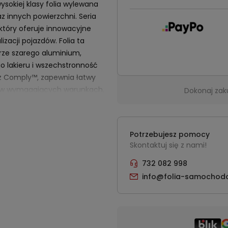
sokiej klasy folia wylewana
 innych powierzchni. Seria
który oferuje innowacyjne
zacji pojazdów. Folia ta
ze szarego aluminium,
o lakieru i wszechstronność
z Comply™, zapewnia łatwy
t w wymagających warunkach.
Dokonaj zak
na uzyskanie eleganckiego,
ry podkreśla indywidualny
detalu. Wysoka odporność na
Potrzebujesz pomocy
Skontaktuj się z nami!
szeroka paleta możliwości
ał wszechstronnym wyborem
732 082 998
ch, jak i entuzjastów
info@folia-samochod
uta.
ci użytkowe