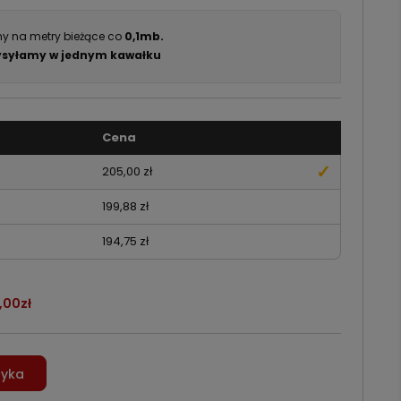
y na metry bieżące co
0,1mb.
syłamy w jednym kawałku
Cena
205,00 zł
199,88 zł
194,75 zł
,00zł
zyka