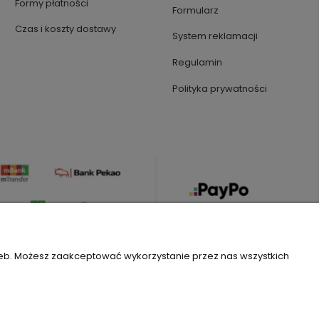
Formy płatności
Formularz
Czas i koszty dostawy
System reklamacji
Regulamin
Polityka prywatności
zeb. Możesz zaakceptować wykorzystanie przez nas wszystkich
Szablon Flex by
Ecommercy