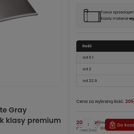
Towar sprzedajem
Każdy materiał
wy
Ilość
od 0.1
od 2
od 22.9
Cena za wybraną ilość:
205
te Gray
k klasy premium
205,00 zł
/
metr [mb]
Do kos
Cena netto:
166,67 zł
metr [mb]