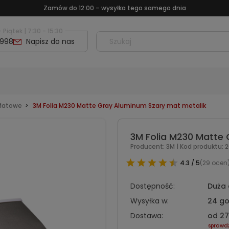
Największy wybór folii w Polsce – tylko znane marki
 Piątek | 7:30 - 15:30
 998
Napisz do nas
 Matowe
3M Folia M230 Matte Gray Aluminum Szary mat metalik
3M Folia M230 Matte
Producent:
3M
|
Kod produktu:
2
4.3 / 5
(29 ocen
Dostępność:
Duża 
Wysyłka w:
24 go
Dostawa:
od 27
sprawd