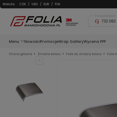
Waluta:
CZK
/
USD
/
EUR
/
PLN
Poniedziałek -
732 082
Menu
Nowości
Promocje
Wrap Gallery
Wycena PPF
Strona główna
Zmiana koloru
Folie do zmiany koloru
Folie