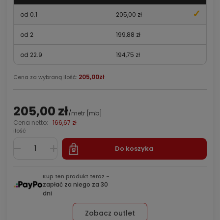
od 0.1
205,00 zł
od 2
199,88 zł
od 22.9
194,75 zł
205,00zł
Cena za wybraną ilość:
205,00 zł
/
metr [mb]
Cena netto:
166,67 zł
ilość
Do koszyka
Kup ten produkt teraz -
zapłać za niego za 30
dni
Zobacz outlet