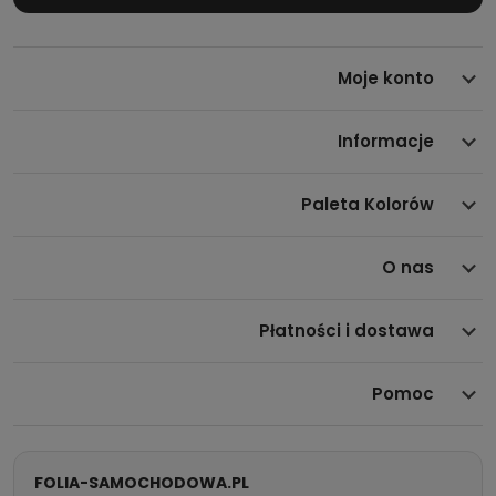
Moje konto
Informacje
Opracowana z zastosowaniem technologii
3M™
Controltac™
i
Comply™
, folia pozwala na szybkie,
Paleta Kolorów
precyzyjne pozycjonowanie oraz łatwe usuwanie powietrza
podczas montażu. Satynowe wykończenie w odcieniu
O nas
ciemnoszarego metaliku zapewnia nowoczesny, elegancki
efekt oraz doskonały wygląd nawet na skomplikowanych,
Płatności i dostawa
obłych powierzchniach.
Pomoc
Parametry techniczne i
właściwości folii 3M S261 Satin
Dark Grey
FOLIA-SAMOCHODOWA.PL