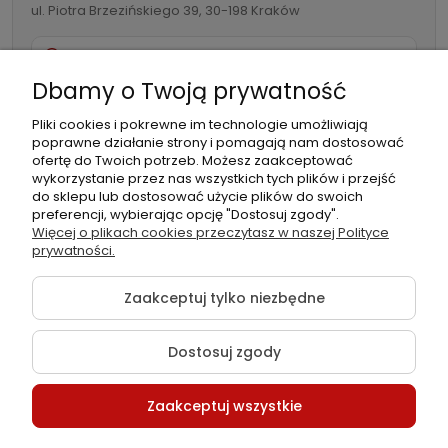
ul. Piotra Brzezińskiego 39, 30-198 Kraków
Producent:
3M
732 082 998
Seria:
2080 Wrap Film
Dbamy o Twoją prywatność
Kod produktu:
2080-S261
info@folia-samochodowa.pl
Kolor:
Satin Dark Grey – satynowy, ciemnoszary metalik
Pliki cookies i pokrewne im technologie umożliwiają
Szerokość rolki:
1,52 m (60”)
poprawne działanie strony i pomagają nam dostosować
Długość nawoju:
22,9 m
ofertę do Twoich potrzeb. Możesz zaakceptować
Minimalna jednostka zakupu:
0,1 mb (10 cm z
wykorzystanie przez nas wszystkich tych plików i przejść
szerokości rolki)
do sklepu lub dostosować użycie plików do swoich
Grubość folii:
90 μm
preferencji, wybierając opcję "Dostosuj zgody".
Podmiot
Folia samochodowa Zachariasz
Typ kleju:
Aktywowany dociskiem, z funkcją przesuwania i
Więcej o plikach cookies przeczytasz w naszej Polityce
odpowiedzialny:
Sp.k.
prywatności.
usuwania powietrza, kolor przezroczysty lub szary
Technologie:
3M™ Controltac™, 3M™ Comply™
Materiał linera:
Papier Kraft powlekany polietylenem
Zaakceptuj tylko niezbędne
Metoda aplikacji:
na sucho
Minimalna temperatura aplikacji:
16°C
Rekomendowana temperatura pracy:
19-23°C
Dostosuj zgody
Gwarancja:
do 8 lat (na powierzchniach pionowych), do
3 lat (na poziomych), szczegóły na
stronie producenta
©2026 Wszelkie Prawa Zastrzeżone | Folia-samochodowa.pl
Zaakceptuj wszystkie
Szablon Flex by
Ecommercy