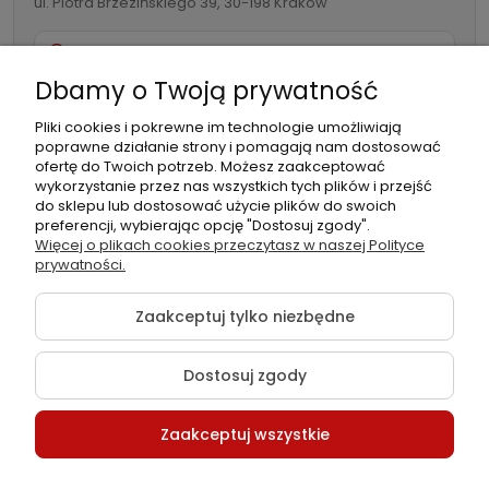
ul. Piotra Brzezińskiego 39, 30-198 Kraków
732 082 998
Dbamy o Twoją prywatność
info@folia-samochodowa.pl
Pliki cookies i pokrewne im technologie umożliwiają
poprawne działanie strony i pomagają nam dostosować
ofertę do Twoich potrzeb. Możesz zaakceptować
wykorzystanie przez nas wszystkich tych plików i przejść
do sklepu lub dostosować użycie plików do swoich
preferencji, wybierając opcję "Dostosuj zgody".
Podmiot
Folia samochodowa Zachariasz
Więcej o plikach cookies przeczytasz w naszej Polityce
odpowiedzialny:
Sp.k.
prywatności.
Zaakceptuj tylko niezbędne
Dostosuj zgody
©2026 Wszelkie Prawa Zastrzeżone | Folia-samochodowa.pl
Zaakceptuj wszystkie
Szablon Flex by
Ecommercy