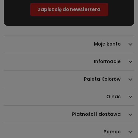
Długość:
5 metrów – wydajny odcinek pozwalający na
cięcie taśmy na żądaną długość, odpowiednią do różnych
zastosowań (organizowanie folii, kabli,
przewodów, elementów mechanicznych).
Szerokość:
20 mm – szerokość umożliwia stabilne i
mocne opasanie nie tylko cienkich przewodów, ale także
Moje konto
grubszych rolek folii czy kabli.
Materiał:
Wytrzymały, odporny na ścieranie poliamid z
powierzchnią rzepową (system haczyk-pętelka),
Informacje
zapewniający wielokrotne użycie bez utraty właściwości
trzymających.
Kształt i kolor:
Czarna, uniwersalna taśma, dyskretna i
Paleta Kolorów
estetyczna w każdej przestrzeni roboczej.
Typ:
Opaska samozaciskowa, łatwa w aplikacji i
O nas
powtórnym użyciu.
Uniwersalne możliwości
Płatności i dostawa
zastosowania
Pomoc