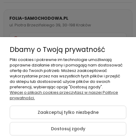
Ten organizer do folii sprawdzi się we wszelkiego rodzaju
warsztatach, halach produkcyjnych, serwisach
motoryzacyjnych, a także w domowym garażu. Opaska
FOLIA-SAMOCHODOWA.PL
rzepowa jest niezastąpiona przy:
ul. Piotra Brzezińskiego 39, 30-198 Kraków
spinaniu i porządkowaniu folii maskujących
732 082 998
zbieraniu i mocowaniu przewodów oraz wiązek
kablowych
Dbamy o Twoją prywatność
organizowaniu narzędzi, przewodów pneumatycznych i
info@folia-samochodowa.pl
elektrycznych
Pliki cookies i pokrewne im technologie umożliwiają
separacji materiałów eksploatacyjnych i akcesoriów
poprawne działanie strony i pomagają nam dostosować
motoryzacyjnych
ofertę do Twoich potrzeb. Możesz zaakceptować
kompaktowym przechowywaniu elementów podczas
wykorzystanie przez nas wszystkich tych plików i przejść
do sklepu lub dostosować użycie plików do swoich
transportu
preferencji, wybierając opcję "Dostosuj zgody".
Podmiot
Folia samochodowa Zachariasz
Więcej o plikach cookies przeczytasz w naszej Polityce
Dzięki możliwości wielokrotnego użycia i dopasowania
odpowiedzialny:
Sp.k.
prywatności.
długości, organizer do kabli i folii jest praktycznym
akcesorium w profesjonalnych zastosowaniach
Zaakceptuj tylko niezbędne
motoryzacyjnych, jak i podczas majsterkowania.
Organizacja i porządek – czyli co
Dostosuj zgody