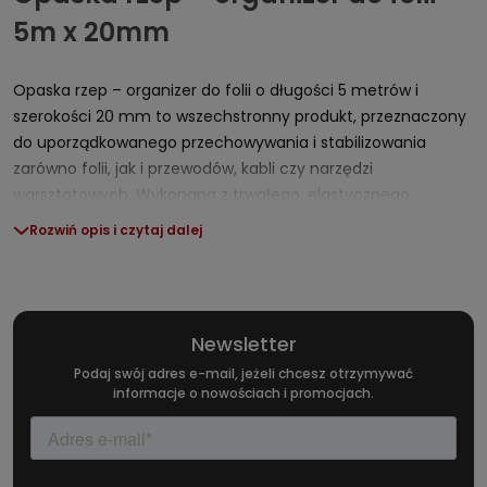
5m x 20mm
Opaska rzep – organizer do folii o długości 5 metrów i
szerokości 20 mm to wszechstronny produkt, przeznaczony
do uporządkowanego przechowywania i stabilizowania
zarówno folii, jak i przewodów, kabli czy narzędzi
warsztatowych. Wykonana z trwałego, elastycznego
materiału, taśma rzepowa łączy w sobie praktyczność
Rozwiń opis i czytaj dalej
wielokrotnego użytku z łatwością dopasowania do
indywidualnych potrzeb użytkownika. Solidna konstrukcja i
szeroki zakres zastosowań sprawia, że opaska rzepowa
znajduje szerokie zastosowanie w branży motoryzacyjnej,
Newsletter
serwisach, garażach oraz u profesjonalistów ceniących
Podaj swój adres e-mail, jeżeli chcesz otrzymywać
uporządkowaną przestrzeń roboczą.
informacje o nowościach i promocjach.
Parametry produktu i budowa
opaski rzepowej