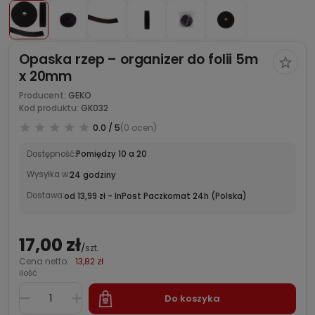
Opaska rzep – organizer do folii 5m
x 20mm
Producent:
GEKO
Kod produktu:
GK032
0.0 / 5
(0 ocen)
Dostępność:
Pomiędzy 10 a 20
Wysyłka w:
24 godziny
Dostawa:
od 13,99 zł
- InPost Paczkomat 24h
(Polska)
17,00 zł
/
szt.
Cena netto:
13,82 zł
ilość
Do koszyka