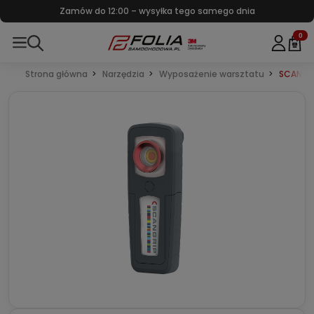
Zamów do 12:00 – wysyłka tego samego dnia
0
Strona główna
Narzędzia
Wyposażenie warsztatu
SCANGR