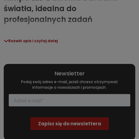
światła, idealna do
profesjonalnych zadań
SCANGRIP Akumulatorowa lampa MINIMATCH to
Rozwiń opis i czytaj dalej
kompaktowe i efektywne rozwiązanie dla profesjonalistów,
którzy wymagają precyzyjnego oświetlenia podczas pracy.
Wyposażona w
2 barwy światła LED
(ciepła i zimna), o
maksymalnej mocy
200 lumenów
, lampa doskonale
Newsletter
sprawdza się przy rozmaitych zadaniach: od inspekcji lakieru,
przez detailing, aż po codzienne prace warsztatowe i
Podaj swój adres e-mail, jeżeli chcesz otrzymywać
informacje o nowościach i promocjach.
serwisowe.
Precyzyjna technologia
oświetleniowa – parametry i
możliwości