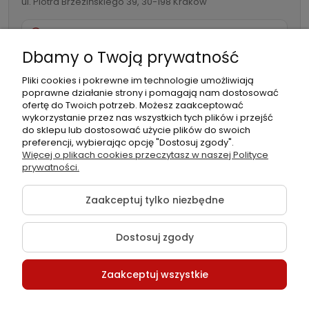
ul. Piotra Brzezińskiego 39, 30-198 Kraków
Poręczny format ułatwia codzienną pracę – model
732 082 998
MINIMATCH jest na tyle lekki i niewielki, że można go zawsze
mieć przy sobie, np. w kieszeni czy przypiętego do paska
Dbamy o Twoją prywatność
info@folia-samochodowa.pl
roboczego za pomocą zintegrowanego
klipsa
. Wbudowany
Pliki cookies i pokrewne im technologie umożliwiają
magnes
oraz obrotowy hak pozwalają szybko ustabilizować
poprawne działanie strony i pomagają nam dostosować
lampę na metalowych powierzchniach lub zawiesić w
ofertę do Twoich potrzeb. Możesz zaakceptować
wykorzystanie przez nas wszystkich tych plików i przejść
miejscu pracy, zapewniając optymalne oświetlenie pod
do sklepu lub dostosować użycie plików do swoich
dowolnym kątem.
preferencji, wybierając opcję "Dostosuj zgody".
Podmiot
Folia samochodowa Zachariasz
Więcej o plikach cookies przeczytasz w naszej Polityce
odpowiedzialny:
Sp.k.
Idealna do detailingu, warsztatów
prywatności.
i serwisów
Zaakceptuj tylko niezbędne
SCANGRIP MINIMATCH sprawdza się nie tylko w
Dostosuj zgody
profesjonalnych studiach detailingowych, ale także w
warsztatach samochodowych oraz podczas kontroli jakości.
©2026 Wszelkie Prawa Zastrzeżone | Folia-samochodowa.pl
Zaakceptuj wszystkie
Dwa kolory światła umożliwiają skuteczne wykrywanie
Szablon Flex by
Ecommercy
niedoskonałości, hologramów, czy zmian koloru na lakierze.