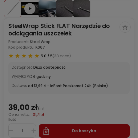
SteelWrap Stick FLAT Narzędzie do
odciągania uszczelek
Producent:
Steel Wrap
Kod produktu:
K067
5.0 / 5
(38 ocen)
Dostępność:
Duża dostepność
Wysyłka w:
24 godziny
Dostawa:
od 13,99 zł
- InPost Paczkomat 24h
(Polska)
39,00 zł
/
szt.
Cena netto:
31,71 zł
ilość
Do koszyka