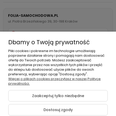
Praca z uszczelkami i folią –
praktyczne zastosowania
FOLIA-SAMOCHODOWA.PL
ul. Piotra Brzezińskiego 39, 30-198 Kraków
Precyzyjne końcówki umożliwiają pewne i bezpieczne
odchylenie każdej uszczelki bez jej uszkadzania, co jest
732 082 998
kluczowe podczas
montażu, wymiany lub czyszczenia
Dbamy o Twoją prywatność
uszczelek
. SteelWrap Stick FLAT doskonale sprawdza się
info@folia-samochodowa.pl
również do podważania i dociskania folii samochodowych,
Pliki cookies i pokrewne im technologie umożliwiają
szczególnie w przypadku aplikacji folii PPF, okleiny
poprawne działanie strony i pomagają nam dostosować
ofertę do Twoich potrzeb. Możesz zaakceptować
reklamowej czy folii termokurczliwych.
wykorzystanie przez nas wszystkich tych plików i przejść
do sklepu lub dostosować użycie plików do swoich
Ułatwia zakładanie i dopasowanie folii w trudno
preferencji, wybierając opcję "Dostosuj zgody".
dostępnych miejscach: pod listwami, w narożnikach lub
Podmiot
Folia samochodowa Zachariasz
Więcej o plikach cookies przeczytasz w naszej Polityce
przy szybach.
odpowiedzialny:
Sp.k.
prywatności.
Pomaga delikatnie odsunąć uszczelki podczas
czyszczenia i konserwacji, nie powodując ich trwałych
Zaakceptuj tylko niezbędne
odkształceń.
Znajduje zastosowanie także w pracach detailingowych
tam, gdzie ręczne narzędzia są zbyt duże lub nieporęczne.
Dostosuj zgody