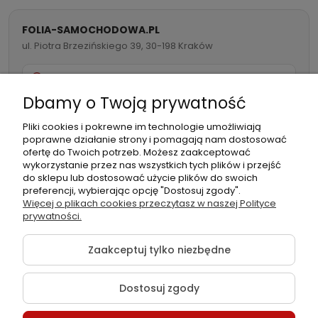
FOLIA-SAMOCHODOWA.PL
ul. Piotra Brzezińskiego 39, 30-198 Kraków
732 082 998
Dbamy o Twoją prywatność
info@folia-samochodowa.pl
Pliki cookies i pokrewne im technologie umożliwiają
poprawne działanie strony i pomagają nam dostosować
ofertę do Twoich potrzeb. Możesz zaakceptować
wykorzystanie przez nas wszystkich tych plików i przejść
do sklepu lub dostosować użycie plików do swoich
preferencji, wybierając opcję "Dostosuj zgody".
Podmiot
Folia samochodowa Zachariasz
Więcej o plikach cookies przeczytasz w naszej Polityce
odpowiedzialny:
Sp.k.
prywatności.
Zaakceptuj tylko niezbędne
Dostosuj zgody