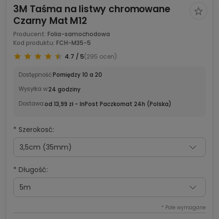
3M Taśma na listwy chromowane
Czarny Mat M12
Producent:
Folia-samochodowa
Kod produktu:
FCH-M35-5
4.7 / 5
(295 ocen)
Dostępność:
Pomiędzy 10 a 20
Wysyłka w:
24 godziny
Dostawa:
od 13,99 zł
- InPost Paczkomat 24h
(Polska)
*
Szerokosć:
*
Długość:
*
Pole wymagane