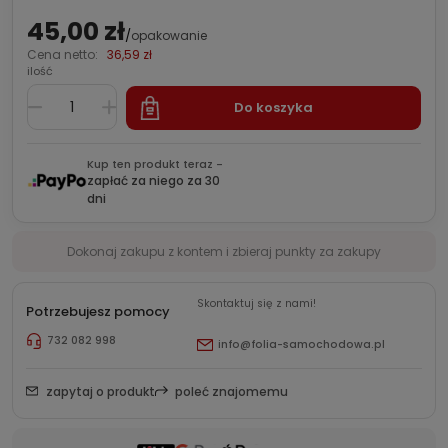
45,00 zł
/
opakowanie
Cena netto:
36,59 zł
ilość
Do koszyka
Kup ten produkt teraz -
zapłać za niego za 30
dni
Dokonaj zakupu z kontem i zbieraj punkty za zakupy
Skontaktuj się z nami!
Potrzebujesz pomocy
732 082 998
info@folia-samochodowa.pl
zapytaj o produkt
poleć znajomemu