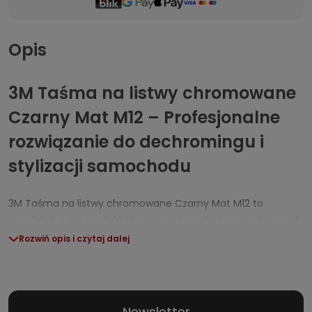
Opis
3M Taśma na listwy chromowane
Czarny Mat M12 – Profesjonalne
rozwiązanie do dechromingu i
stylizacji samochodu
3M Taśma na listwy chromowane Czarny Mat M12 to
specjalistyczny produkt stworzony z myślą o wymagających
użytkownikach, którzy szukają efektownego sposobu na tzw.
Rozwiń opis i czytaj dalej
chrom delete, zmianę wizualną oraz ochronę listew
ozdobnych. Wysokiej jakości taśma o wykończeniu
matowym pozwala skutecznie zamaskować chromowane
detale i uzyskać nowoczesny, dynamiczny efekt Shadow-
Newsletter