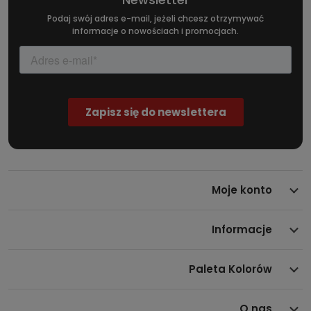
Line.
Podaj swój adres e-mail, jeżeli chcesz otrzymywać
informacje o nowościach i promocjach.
Najważniejsze właściwości i
technologie
Taśma bazuje na niezawodnej technologii 3M – światowego
lidera w produkcji materiałów samoprzylepnych.
Zastosowanie wysokogatunkowego kleju gwarantuje bardzo
dobrą przyczepność oraz łatwość aplikacji zarówno na
proste, jak i lekko zaokrąglone powierzchnie. Matowe
wykończenie „Czarny Mat” doskonale komponuje się z
Moje konto
lakierami samochodowymi, nadając pojazdowi subtelny i
nowoczesny wygląd.
Informacje
Dostępna szerokość: 3,5 cm (35 mm), 5 cm (50 mm).
Dostępne długości: 5 m (500 cm), 10 m (1000 cm), 25 m
Paleta Kolorów
(2500 cm).
Wykończenie powierzchni: czarny mat (matte black).
Producent: 3M – oryginalny produkt z gwarancją jakości.
O nas