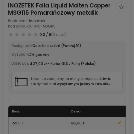
INOZETEK Folia Liquid Molten Copper
MSG115 Pomarańczowy metalik
Producent:
Inozetek
Kod produktu:
INO-MSG115
0.0 / 5
(0 ocen)
Dostępność:
Ostatnie sztuki (Poniżej 10)
Wysyłka w:
24 godziny
Dostawa:
od 27,00 zł
- Kurier GLS z Folią
(Polska)
Towar sprzedajemy na metry bieżące co
0,1mb.
Każdy materiał
wysyłamy w jednym kawałku
Ilość
Cena
od 0.1
193,90 zł