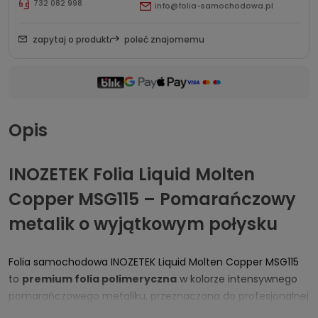
732 082 998
info@folia-samochodowa.pl
zapytaj o produkt
poleć znajomemu
Opis
INOZETEK Folia Liquid Molten
Copper MSG115 – Pomarańczowy
metalik o wyjątkowym połysku
Folia samochodowa INOZETEK Liquid Molten Copper MSG115
to
premium folia polimeryczna
w kolorze intensywnego
pomarańczowego metaliku, przeznaczona do profesjonalnej
zmiany koloru karoserii. Materiał wyróżnia
niezwykle