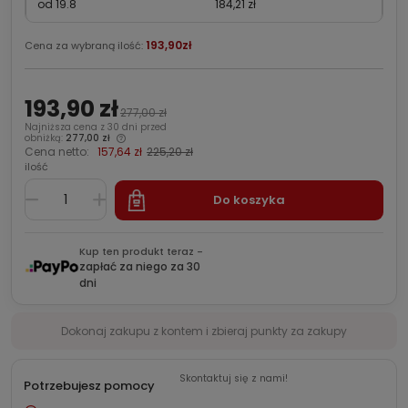
od 19.8
184,21 zł
193,90zł
Cena za wybraną ilość:
193,90 zł
277,00 zł
Najniższa cena z 30 dni przed
obniżką:
277,00 zł
Cena netto:
157,64 zł
225,20 zł
ilość
Do koszyka
Kup ten produkt teraz -
zapłać za niego za 30
dni
Dokonaj zakupu z kontem i zbieraj punkty za zakupy
Skontaktuj się z nami!
Potrzebujesz pomocy