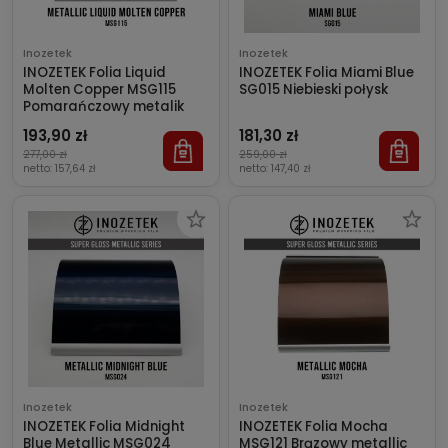
Inozetek
Inozetek
INOZETEK Folia Liquid
INOZETEK Folia Miami Blue
Molten Copper MSG115
SG015 Niebieski połysk
Pomarańczowy metalik
193,90 zł
181,30 zł
277,00 zł
259,00 zł
netto:
157,64 zł
netto:
147,40 zł
Inozetek
Inozetek
INOZETEK Folia Midnight
INOZETEK Folia Mocha
Blue Metallic MSG024
MSG121 Brązowy metallic