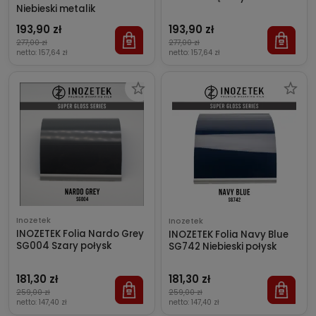
Niebieski metalik
193,90 zł
193,90 zł
277,00 zł
277,00 zł
netto:
157,64 zł
netto:
157,64 zł
Inozetek
Inozetek
INOZETEK Folia Nardo Grey
INOZETEK Folia Navy Blue
SG004 Szary połysk
SG742 Niebieski połysk
181,30 zł
181,30 zł
259,00 zł
259,00 zł
netto:
147,40 zł
netto:
147,40 zł