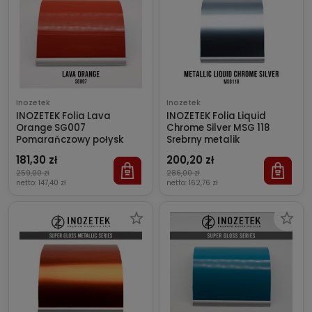
Inozetek
Inozetek
INOZETEK Folia Lava
INOZETEK Folia Liquid
Orange SG007
Chrome Silver MSG 118
Pomarańczowy połysk
Srebrny metalik
181,30 zł
200,20 zł
259,00 zł
286,00 zł
netto:
147,40 zł
netto:
162,76 zł