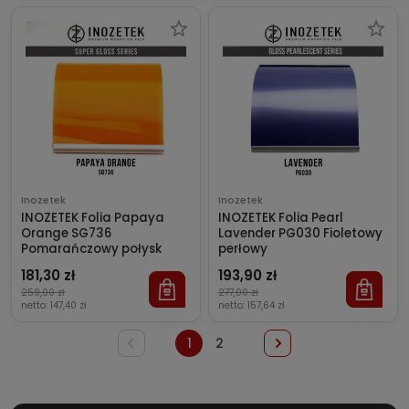
Inozetek
Inozetek
INOZETEK Folia Papaya
INOZETEK Folia Pearl
Orange SG736
Lavender PG030 Fioletowy
Pomarańczowy połysk
perłowy
181,30 zł
193,90 zł
259,00 zł
277,00 zł
netto:
147,40 zł
netto:
157,64 zł
1
2