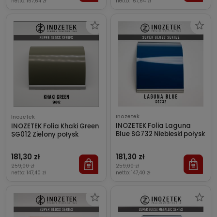
netto:
157,64 zł
netto:
157,64 zł
Inozetek
Inozetek
INOZETEK Folia Laguna
INOZETEK Folia Khaki Green
Blue SG732 Niebieski połysk
SG012 Zielony połysk
181,30 zł
181,30 zł
259,00 zł
259,00 zł
netto:
147,40 zł
netto:
147,40 zł