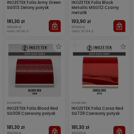
INOZETEK Folia Army Green
INOZETEK Folia Black
SG013 Zielony połysk
Metallic MSG112 Czarny
metalik
181,30 zł
193,90 zł
259,00 zł
277,00 zł
netto:
147,40 zł
netto:
157,64 zł
Inozetek
Inozetek
INOZETEK Folia Blood Red
INOZETEK Folia Corsa Red
SG006 Czerwony połysk
SG739 Czerwony połysk
181,30 zł
181,30 zł
259,00 zł
259,00 zł