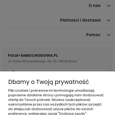
O nas
Płatności i dostawa
Pomoc
FOLIA-SAMOCHODOWA.PL
ul. Piotra Brzezińskiego 39, 30-198 Kraków
732 082 998
Dbamy o Twoją prywatność
info@folia-samochodowa.pl
Pliki cookies i pokrewne im technologie umożliwiają
poprawne działanie strony i pomagają nam dostosować
ofertę do Twoich potrzeb. Możesz zaakceptować
wykorzystanie przez nas wszystkich tych plików i przejść
do sklepu lub dostosować użycie plików do swoich
preferencji, wybierając opcję "Dostosuj zgody".